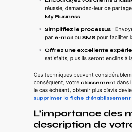
Encouragez vos clients à laiss
réussie, demandez-leur de partager
My Business
.
Simplifiez le processus
: Envoye
par
e-mail
ou
SMS
pour faciliter 
Offrez une excellente expérie
satisfaits, plus ils seront enclins à l
Ces techniques peuvent considérablem
conséquent, votre
classement
dans l
le cas échéant, obtenir plus d’avis devien
supprimer la fiche d’établissemen
L’importance des m
description de vot