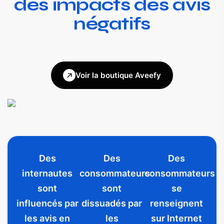
des impacts des avis
négatifs
Voir la boutique Aveefy
Des
Des
Des
internautes
consommateurs
consommateurs
sont
sont
se
influencés par
dissuadés par
renseignent
les avis en
les
sur Internet