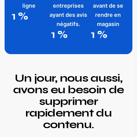
ligne
entreprises
avant de se
1
%
ayant des avis
rendre en
négatifs.
magasin
1
%
1
%
Un jour, nous aussi,
avons eu besoin de
supprimer
rapidement du
contenu.