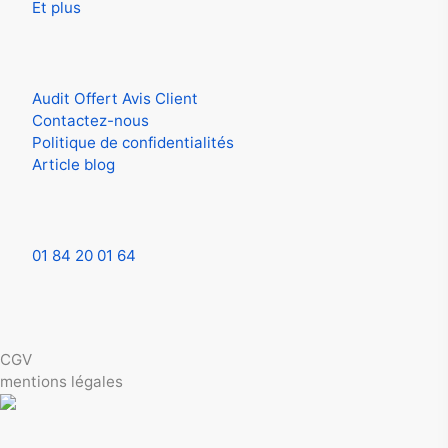
Et plus
Aide
Audit Offert Avis Client
Contactez-nous
Politique de confidentialités
Article blog
Contactez-nous
01 84 20 01 64
contact.aveefy[@]gmail.com
© 2025 Aveefy. Tous droits réservés
CGV
mentions légales