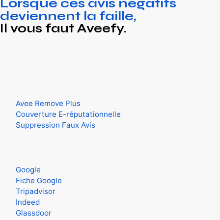
Lorsque ces avis négatifs
deviennent la faille,
Il vous faut Aveefy.
Experts et conseillers en défense de l’e-réputation.
Spécialistes de suppression de contenus sur internet.
Nos Services
Avee Remove Plus
Couverture E-réputationnelle
Suppression Faux Avis
On intervient sur
Google
Fiche Google
Tripadvisor
Indeed
Glassdoor