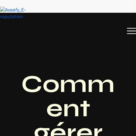
Comm
ent
gérer