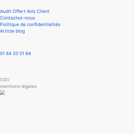
Aide
Audit Offert Avis Client
Contactez-nous
Politique de confidentialités
Article blog
Contactez-nous
01 84 20 01 64
contact.aveefy[@]gmail.com
© 2025 Aveefy. Tous droits réservés
CGV
mentions légales
*résultats en 72h dès la réception du dossier par Google
France ou Irland Limited, ce délai peut varier selon leur temps
de traitement interne.
Aveefy est une entreprise indépendante spécialisée en e-