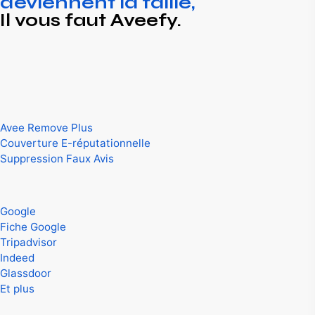
deviennent la faille,
Il vous faut Aveefy.
Experts et conseillers en défense de l’e-réputation.
Spécialistes de suppression de contenus sur internet.
Nos Services
Avee Remove Plus
Couverture E-réputationnelle
Suppression Faux Avis
On intervient sur
Google
Fiche Google
Tripadvisor
Indeed
Glassdoor
Et plus