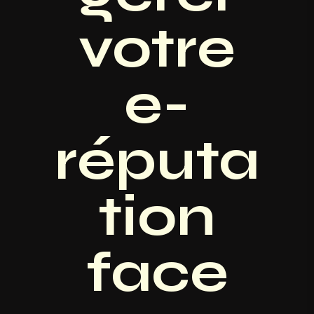
votre
e-
réputa
tion
face