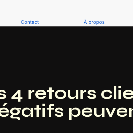
Contact
À propos
 4 retours cli
égatifs peuve
Home
Ces 4 retours clients négatifs peuve