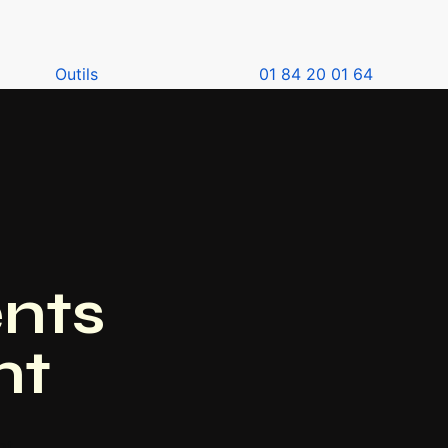
Outils
01 84 20 01 64
ents
nt
nt