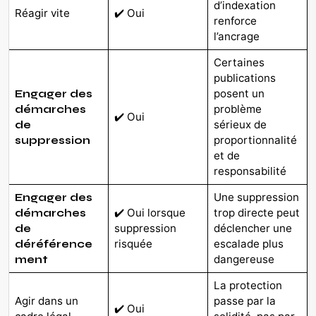
d’indexation
Réagir vite
✔️ Oui
renforce
l’ancrage
Certaines
publications
posent un
Engager des
problème
démarches
✔️ Oui
sérieux de
de
proportionnalité
suppression
et de
responsabilité
Une suppression
Engager des
✔️ Oui lorsque
trop directe peut
démarches
suppression
déclencher une
de
risquée
escalade plus
déréférence
dangereuse
ment
La protection
Agir dans un
passe par la
✔️ Oui