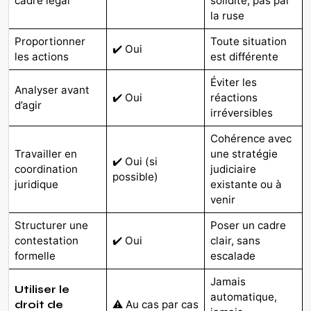
cadre légal
solidité, pas par
la ruse
Proportionner
Toute situation
✔️ Oui
les actions
est différente
Éviter les
Analyser avant
✔️ Oui
réactions
d’agir
irréversibles
Cohérence avec
Travailler en
une stratégie
✔️ Oui (si
coordination
judiciaire
possible)
juridique
existante ou à
venir
Structurer une
Poser un cadre
contestation
✔️ Oui
clair, sans
formelle
escalade
Jamais
Utiliser le
automatique,
⚠️ Au cas par cas
droit de