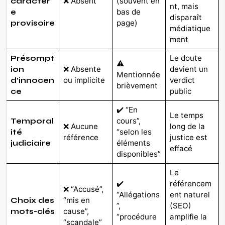
❌ Absent
(souvent en
caractèr
nt, mais
bas de
e
disparaît
page)
provisoire
médiatique
ment
Le doute
Présompt
⚠️
❌ Absente
devient un
ion
Mentionnée
ou implicite
verdict
d’innocen
brièvement
public
ce
✔️ “En
Le temps
cours”,
Temporal
❌ Aucune
long de la
“selon les
ité
référence
justice est
éléments
judiciaire
effacé
disponibles”
Le
✔️
référencem
❌ “Accusé”,
“Allégations
ent naturel
“mis en
Choix des
”,
(SEO)
cause”,
mots-clés
“procédure
amplifie la
“scandale”