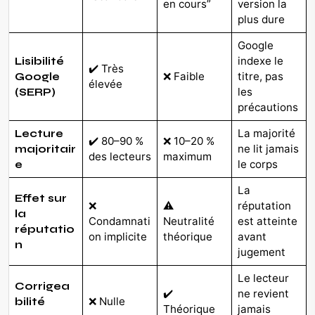
en cours”
version la
plus dure
Google
indexe le
Lisibilité
✔️ Très
❌ Faible
titre, pas
Google
élevée
les
(SERP)
précautions
La majorité
Lecture
✔️ 80–90 %
❌ 10–20 %
ne lit jamais
majoritair
des lecteurs
maximum
le corps
e
La
Effet sur
❌
⚠️
réputation
la
Condamnati
Neutralité
est atteinte
réputatio
on implicite
théorique
avant
n
jugement
Le lecteur
Corrigea
✔️
ne revient
❌ Nulle
bilité
Théorique
jamais